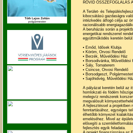
RÖVID ÖSSZEFOGLALÁS 
A Terület- és Településfejles
kibocsátású gazdaságra való 
Tóth Lajos Zoltán
intézkedés átfogó célja az 
polgármester
racionálisabb energiagazdálk
A beruházás során a projekt
energetikai rendszerrel rend
együttműködés keretén belül.
• Emőd, Idősek Klubja
• Köröm, Orvosi Rendelő
• Berzék, Művelődési Ház
• Borsodivánka, Művelődési
• Sály, Tornaterem
• Csincse, Orvosi Rendelő
• Borsodgeszt, Polgármesteri
• Sajóhidvég, Művelődési Há
A pályázat keretén belül az i
homlokzati és födém hősziget
melegvíz rendszerek korszer
megvalósult környezetterhel
A fejlesztéssel a projektbe
fenntartásához, egységes te
élhetőbb környezet kialakítá
emeléséhez. Mivel az épület
elősegíti a szemléletformálás
fejlesztés egyik feladata.
A projekt finanszírozása az 