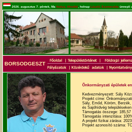
2026. augusztus 7. péntek, Ma
Ibolya, Afrodité
, holnap
László, Eszmeralda
ünnepli 
BORSODGESZT
Önkormányzati épületek ene
Kedvezményezett: Sály Köz
Projekt címe: Önkormányzati 
Sály, Emőd, Köröm, Berzék,
és Sajóhídvég településeken
Támogatás összege: 185,57 mi
Támogatás intenzitása: 100
A projekt fizikai zárása: 2023
Projekt azonosító száma: T