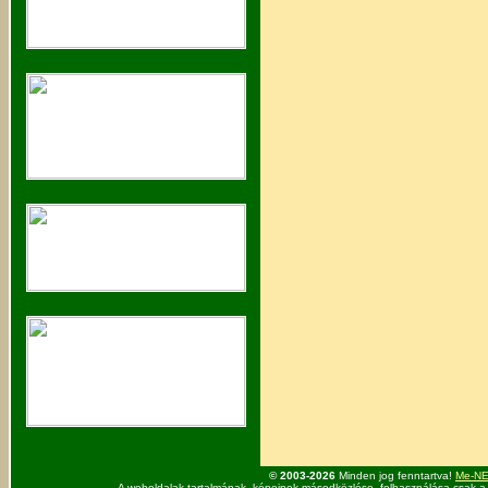
© 2003-2026
Minden jog fenntartva!
Me-NET
A weboldalak tartalmának, képeinek másodközlése, felhasználása csak a 