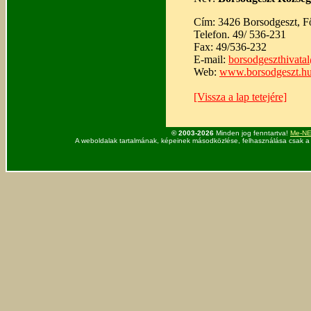
Cím: 3426 Borsodgeszt, Fő
Telefon. 49/ 536-231
Fax: 49/536-232
E-mail:
borsodgeszthivat
Web:
www.borsodgeszt.h
[Vissza a lap tetejére]
© 2003-2026
Minden jog fenntartva!
Me-NET
A weboldalak tartalmának, képeinek másodközlése, felhasználása csak a 