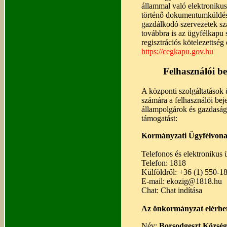
állammal való elektronikus
történő dokumentumküldést 
gazdálkodó szervezetek szá
továbbra is az ügyfélkapu 
regisztrációs kötelezettség
https://cegkapu.gov.hu
Felhasználói b
A központi szolgáltatások 
számára a felhasználói bej
állampolgárok és gazdaság
támogatást:
Kormányzati Ügyfélvonal
Telefonos és elektronikus 
Telefon: 1818
Külföldről: +36 (1) 550-1
E-mail: ekozig@1818.hu
Chat: Chat indítása
Az önkormányzat elérhet
Név:
Borsodgeszt Közsé