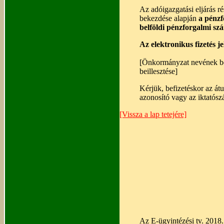
Az adóigazgatási eljárás ré
bekezdése alapján
a pénzf
belföldi pénzforgalmi szám
Az elektronikus fizetés je
[Önkormányzat nevének bei
beillesztése]
Kérjük, befizetéskor az át
azonosító vagy az iktatósz
[Vissza a lap tetejére]
Az E-ügyintézési tv. 2018.