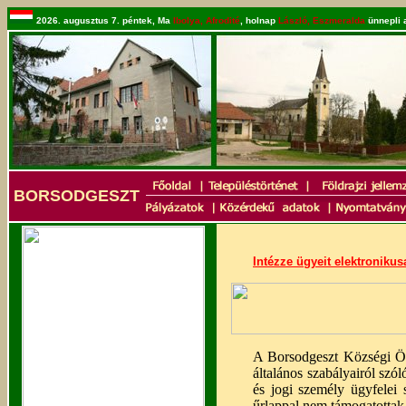
2026. augusztus 7. péntek, Ma
Ibolya, Afrodité
, holnap
László, Eszmeralda
ünnepli 
BORSODGESZT
Intézze ügyeit elektroniku
A Borsodgeszt Községi Önk
általános szabályairól szó
és jogi személy ügyfelei
űrlappal nem támogatottak 