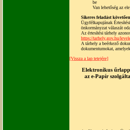
be
Van lehetőség az ele
Sikeres feladást követően
Ügyfélkapujának Értesítési 
önkormányzat válaszát oda 
Az értesítési tárhely azono
https://tarhely.gov.hu/leve
A tárhely a beérkező doku
dokumentumokat, amelyeket
[Vissza a lap tetejére]
Elektronikus űrlap
az e-Papír szolgálta