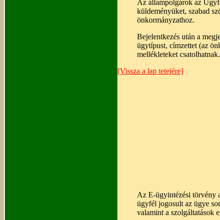
Az állampolgárok az Ügyfél
küldeményüket, szabad sz
önkormányzathoz.
Bejelentkezés után a megje
ügytípust, címzettet (az ön
mellékleteket csatolhatnak.
[Vissza a lap tetejére]
Az E-ügyintézési törvény a
ügyfél jogosult az ügye sor
valamint a szolgáltatások e