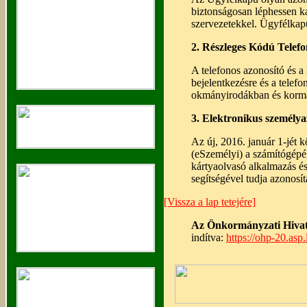
biztonságosan léphessen ka
szervezetekkel. Ügyfélkapu
2. Részleges Kódú Telefo
A telefonos azonosító és a
bejelentkezésre és a telefo
okmányirodákban és kor
3. Elektronikus személya
Az új, 2016. január 1-jét 
(eSzemélyi) a számítógépéh
kártyaolvasó alkalmazás é
segítségével tudja azonosí
[Vissza a lap tetejére]
Az Önkormányzati Hivata
indítva:
https://ohp-20.asp