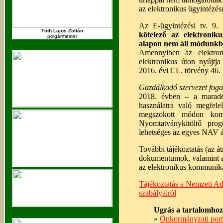
az elektronikus ügyintézés
Az E-ügyintézési tv. 9.
Tóth Lajos Zoltán
kötelező az elektroniku
polgármester
alapon nem áll módunkb
Amennyiben az elektroni
elektronikus úton nyújtja
2016. évi CL. törvény 46. 
Gazdálkodó szervezet fog
2018. évben – a maradé
használatra való megfel
megszokott módon komm
Nyomtatványkitöltő prog
lehetséges az egyes NAV ál
További tájékoztatás (az á
dokumentumok, valamint a
az elektronikus kommuniká
Tájékoztatás a Nemzeti Adó
szabályairól
Ugrás a tartalomhoz
»
Önkormányzati port