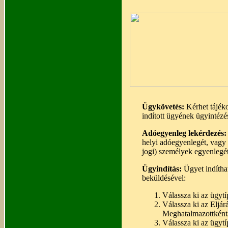
Ügykövetés:
Kérhet tájéko
indított ügyének ügyintézés
Adóegyenleg lekérdezés:
helyi adóegyenlegét, vagy 
jogi) személyek egyenlegét
Ügyindítás:
Ügyet indíthat 
beküldésével:
Válassza ki az ügytí
Válassza ki az Eljá
Meghatalmazottként/
Válassza ki az ügytí