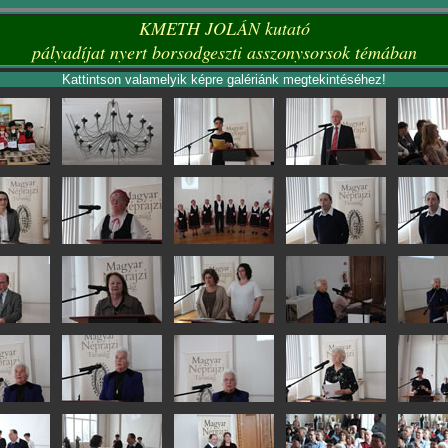
KMETH JOLÁN kutató
pályadíjat nyert borsodgeszti asszonysorsok témában
Kattintson valamelyik képre galériánk megtekintéséhez!