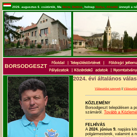
2026. augusztus 6. csütörtök, Ma
Berta, Bettina
, holnap
Ibolya, Afrodité
ünnepli a né
BORSODGESZT
2024. évi általános vála
Választási szervek
|
Választás
KÖZLEMÉNY
Borsodgeszt településen a po
számáról.
Tovább a Közlem
FELHÍVÁS
A
2024. június 9.
napjára kit
polgármesterek, valamint a n