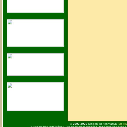
© 2003-2026
Minden jog fenntartva!
Me-NET
A weboldalak tartalmának, képeinek másodközlése, felhasználása csak a 