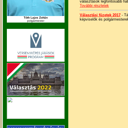
választások legfontosabb hatá
További részletek
Választási füzetek 2017
- Tá
Tóth Lajos Zoltán
képviselők és polgármesterek
polgármester