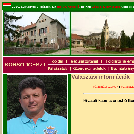
2026. augusztus 7. péntek, Ma
Ibolya, Afrodité
, holnap
László, Eszmeralda
ünnepli 
BORSODGESZT
Választási
információk
Választási szervek
|
Választás
Hivatali kapu azonosító B