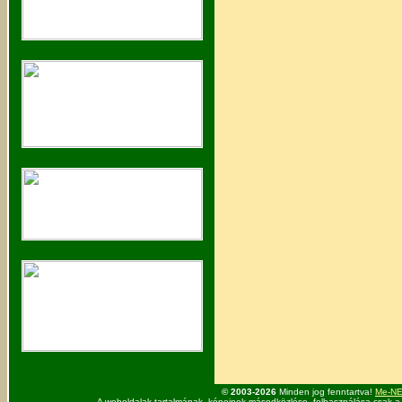
© 2003-2026
Minden jog fenntartva!
Me-NET
A weboldalak tartalmának, képeinek másodközlése, felhasználása csak a 