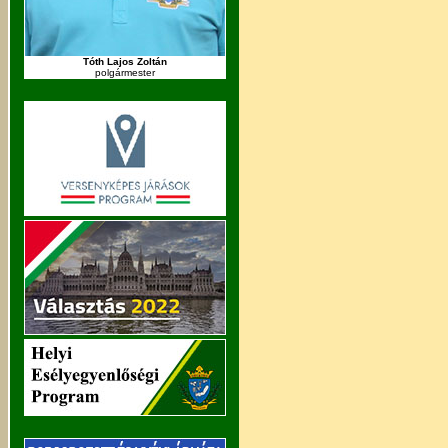
Tóth Lajos Zoltán
polgármester