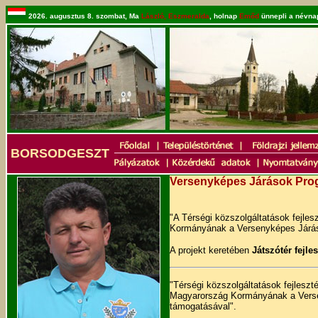
2026. augusztus 8. szombat, Ma
László, Eszmeralda
, holnap
Emőd
ünnepli a névnap
BORSODGESZT
Versenyképes Járások Pro
"A Térségi közszolgáltatások fejl
Kormányának a Versenyképes Járáso
A projekt keretében
Játszótér fejle
"Térségi közszolgáltatások fejlesz
Magyarország Kormányának a Versen
támogatásával".