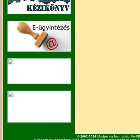
© 2003-2026
Minden jog fenntartva!
Me-NET
A weboldalak tartalmának, képeinek másodközlése, felhasználása csak a 